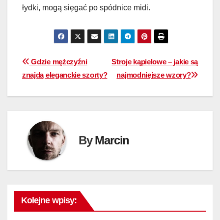
łydki, mogą sięgać po spódnice midi.
Nawigacja
Gdzie mężczyźni
Stroje kąpielowe – jakie są
znajdą eleganckie szorty?
najmodniejsze wzory?
wpisu
By
Marcin
Kolejne wpisy: