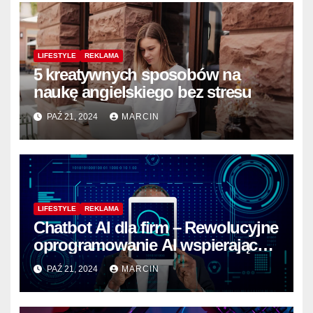
LIFESTYLE
REKLAMA
5 kreatywnych sposobów na
naukę angielskiego bez stresu
PAŹ 21, 2024
MARCIN
LIFESTYLE
REKLAMA
Chatbot AI dla firm – Rewolucyjne
oprogramowanie AI wspierające
rozwój biznesu
PAŹ 21, 2024
MARCIN