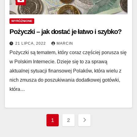
WYRÓŻNIONE
Pożyczki – jak dostać je łatwo i szybko?
21 LIPCA, 2022
MARCIN
Pożyczki są tematem, który coraz częściej porusza się
w Polskim Internecie. Dzieje się to za sprawą
aktualnej sytuacji finansowej Polaków, która wielu z
nich zmusza do poszukiwania dodatkowej gotówki,
która…
Stronicowanie
1
2
wpisów