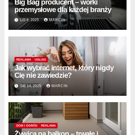
Big Bag producent – worki
przemysłowe dla każdej branży
LIS 8, 2025
MARCIN
REKLAMA
USŁUGI
Jak wybrać internet, który nigdy
Cię nie zawiedzie?
SIE 14, 2025
MARCIN
DOM I OGRÓD
REKLAMA
Żywica na balkon – trwałe i