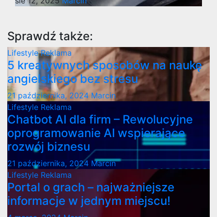
sie 12, 2025
Marcin
Sprawdź także:
Lifestyle
Reklama
5 kreatywnych sposobów na naukę
angielskiego bez stresu
21 października, 2024
Marcin
Lifestyle
Reklama
Chatbot AI dla firm – Rewolucyjne
oprogramowanie AI wspierające
rozwój biznesu
21 października, 2024
Marcin
Lifestyle
Reklama
Portal o grach – najważniejsze
informacje w jednym miejscu!