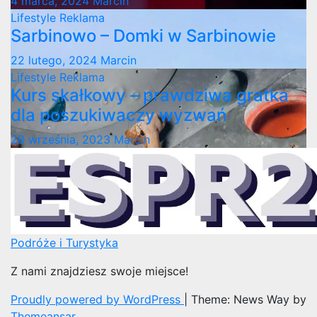
4 marca, 2024
Marcin
Lifestyle
Reklama
Sarbinowo – Domki w Sarbinowie
22 lutego, 2024
Marcin
Lifestyle
Reklama
Kurs skałkowy – prawdziwa gratka
dla poszukiwaczy wyzwań
28 września, 2023
Marcin
Podróże i Turystyka
Z nami znajdziesz swoje miejsce!
Proudly powered by WordPress
|
Theme: News Way by
Themeansar
.