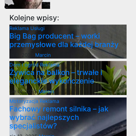
Kolejne wpisy:
Reklama
Usługi
Big Bag producent – worki
przemysłowe dla każdej branży
lis 8, 2025
Marcin
Dom i ogród
Reklama
Żywica na balkon – trwałe i
eleganckie wykończenie
sie 14, 2025
Marcin
Motoryzacja
Reklama
Fachowy remont silnika – jak
wybrać najlepszych
specjalistów?