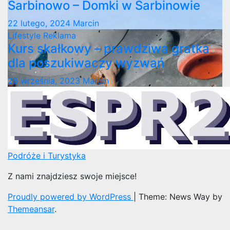
Sarbinowo – Domki w Sarbinowie
22 lutego, 2024
Marcin
Lifestyle
Reklama
Kurs skałkowy – prawdziwa gratka
dla poszukiwaczy wyzwań
28 września, 2023
Marcin
Podróże i Turystyka
Z nami znajdziesz swoje miejsce!
Proudly powered by WordPress
|
Theme: News Way by
Themeansar
.