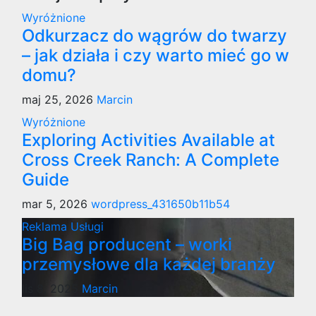
Wyróżnione
Odkurzacz do wągrów do twarzy
– jak działa i czy warto mieć go w
domu?
maj 25, 2026
Marcin
Wyróżnione
Exploring Activities Available at
Cross Creek Ranch: A Complete
Guide
mar 5, 2026
wordpress_431650b11b54
Reklama
Usługi
Big Bag producent – worki
przemysłowe dla każdej branży
lis 8, 2025
Marcin