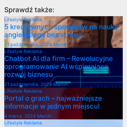
Sprawdź także:
Lifestyle
Reklama
5 kreatywnych sposobów na naukę
angielskiego bez stresu
21 października, 2024
Marcin
Lifestyle
Reklama
Chatbot AI dla firm – Rewolucyjne
oprogramowanie AI wspierające
rozwój biznesu
21 października, 2024
Marcin
Lifestyle
Reklama
Portal o grach – najważniejsze
informacje w jednym miejscu!
4 marca, 2024
Marcin
Lifestyle
Reklama