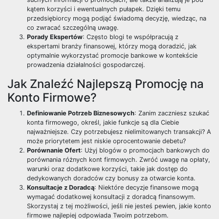
kątem korzyści i ewentualnych pułapek. Dzięki temu
przedsiębiorcy mogą podjąć świadomą decyzję, wiedząc, na
co zwracać szczególną uwagę.
Porady Ekspertów
: Często blogi te współpracują z
ekspertami branży finansowej, którzy mogą doradzić, jak
optymalnie wykorzystać promocje bankowe w kontekście
prowadzenia działalności gospodarczej.
Jak Znaleźć Najlepszą Promocję na
Konto Firmowe?
Definiowanie Potrzeb Biznesowych
: Zanim zaczniesz szukać
konta firmowego, określ, jakie funkcje są dla Ciebie
najważniejsze. Czy potrzebujesz nielimitowanych transakcji? A
może priorytetem jest niskie oprocentowanie debetu?
Porównanie Ofert
: Użyj blogów o promocjach bankowych do
porównania różnych kont firmowych. Zwróć uwagę na opłaty,
warunki oraz dodatkowe korzyści, takie jak dostęp do
dedykowanych doradców czy bonusy za otwarcie konta.
Konsultacje z Doradcą
: Niektóre decyzje finansowe mogą
wymagać dodatkowej konsultacji z doradcą finansowym.
Skorzystaj z tej możliwości, jeśli nie jesteś pewien, jakie konto
firmowe najlepiej odpowiada Twoim potrzebom.