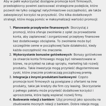
Aby w pełni wykorzystać dostępne promocje kont firmowych,
przedsiębiorcy powinni zastosować strategiczne podejście, które
pozwoli nie tylko osiągnąć natychmiastowe oszczędności, ale także
zabezpieczyć korzyści na przyszłość. Oto kilka dodatkowych
strategii, które mogą pomóc w maksymalizacji wartości promocji:
Planowanie przepływów finansowych
: Skorzystaj z
promocji, która oferuje zwolnienie z opłat za prowadzenie
konta, aby zaplanować i zorganizować przepływy finansowe
bez dodatkowego obciążenia. To zwolnienie może być
szczególnie cenne w początkowej fazie działalności, kiedy
każda oszczędność ma znaczenie.
Wykorzystanie bonusów gotówkowych
: Bonusy gotówkowe
za otwarcie konta firmowego mogą być reinwestowane w
biznes, na przykład na zakup sprzętu, marketing lub rozwój
produktu. Takie inwestycje mogą przynieść długoterminowe
zyski, które znacznie przekraczają początkową premię.
Integracja z innymi produktami bankowymi
: Często
promocje kont firmowych są powiązane z ofertami na inne
produkty, takie jak kredyty dla firm czy leasing. Skorzystanie
z pełnego pakietu może przynieść dodatkowe korzyści i
uproszczenia, które będą wspierać rozwój firmy.
Budowanie relacji z bankiem
: Użyj promocji jako sposobu na
zbudowanie mocnych relacji z bankiem. Dobre relacje mogą