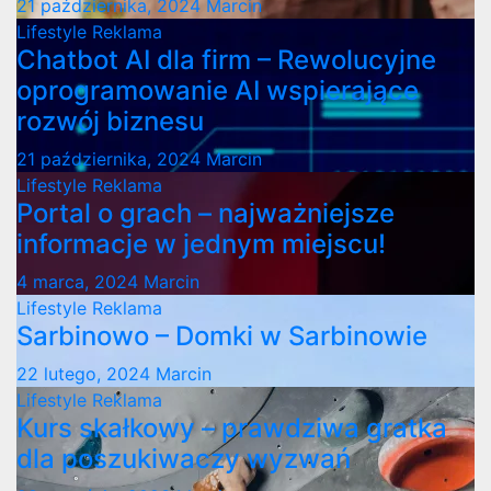
21 października, 2024
Marcin
Lifestyle
Reklama
Chatbot AI dla firm – Rewolucyjne
oprogramowanie AI wspierające
rozwój biznesu
21 października, 2024
Marcin
Lifestyle
Reklama
Portal o grach – najważniejsze
informacje w jednym miejscu!
4 marca, 2024
Marcin
Lifestyle
Reklama
Sarbinowo – Domki w Sarbinowie
22 lutego, 2024
Marcin
Lifestyle
Reklama
Kurs skałkowy – prawdziwa gratka
dla poszukiwaczy wyzwań