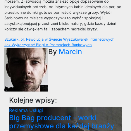
morzem. Z łatwością można znaleźć opcje dopasowane do
indywidualnych potrzeb, od intymnych kabin idealnych dla par, po
przestronne domki gotowe pomieścić większe grupy. Wybór
Sarbinowo na miejsce wypoczynku to wybór spokojnej i
satysfakcjonującej przestrzeni blisko natury, gdzie każdy dzień
kończy się dźwiękiem fal i zapachem morskiej bryzy.
Nawigacja
Szukarki.pl: Rewolucja w Świecie Wyszukiwarek Internetowych
Jak Wykorzystać Blogi o Promocjach Bankowych
wpisu
By
Marcin
Kolejne wpisy:
Reklama
Usługi
Big Bag producent – worki
przemysłowe dla każdej branży