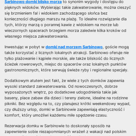
Sarbinowo domki blisko morza
to synonim wygody i dostępu do
pięknych widoków. Wybierając takie zakwaterowanie, można cieszyć
się brzmieniem fal i widokiem zachodzącego słońca bez
konieczności długiego marszu na plażę. To idealne rozwiązanie dla
tych, którzy marzą o porannej kawie z widokiem na morze lub
wieczornych spacerach brzegiem morza zaledwie kilka kroków od
własnego miejsca zakwaterowania.
Inwestując w pobyt w
domki nad morzem Sarbinowo
, goście mogą
także korzystać z licznych lokalnych atrakcji. Sarbinowo oferuje nie
tylko plażowanie i kąpiele morskie, ale także bliskość do licznych
ścieżek rowerowych, miejsc do spacerów oraz lokalnych punktów
gastronomicznych, które serwują świeże ryby i regionalne specjały.
Dodatkowym atutem jest fakt, że wiele z tych domków zapewnia
wysoki standard zakwaterowania. Od nowoczesnych, dobrze
wyposażonych wnętrz, po dodatkowe udogodnienia takie jak
baseny, place zabaw dla dzieci i tereny zielone, idealne na rodzinne
pikniki. Bez względu na to, czy planujesz krótki weekendowy wypad,
czy dłuższy urlop, domki w Sarbinowie zapewniają elastyczność i
komfort, który umożliwi każdemu miłe spędzenie czasu.
Rezerwacja domku w Sarbinowie to doskonały sposób na
zapewnienie sobie niezapomnianych wrażeń z wakacji nad polskim