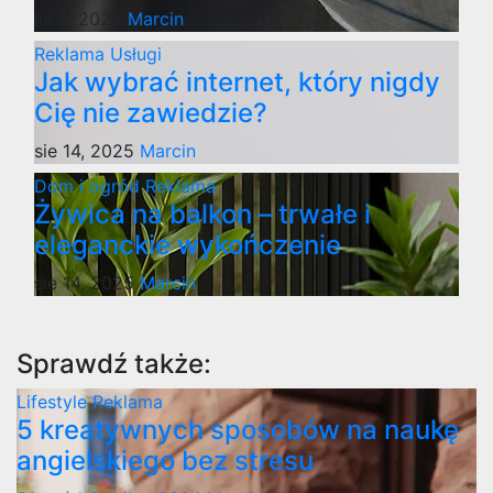
lis 8, 2025
Marcin
Reklama
Usługi
Jak wybrać internet, który nigdy
Cię nie zawiedzie?
sie 14, 2025
Marcin
Dom i ogród
Reklama
Żywica na balkon – trwałe i
eleganckie wykończenie
sie 14, 2025
Marcin
Sprawdź także:
Lifestyle
Reklama
5 kreatywnych sposobów na naukę
angielskiego bez stresu