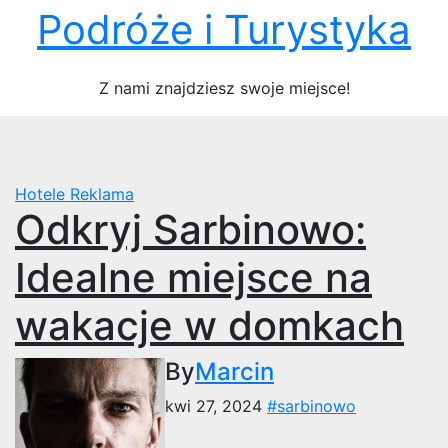
Skip
Podróże i Turystyka
to
content
Z nami znajdziesz swoje miejsce!
Hotele
Reklama
Odkryj Sarbinowo:
Idealne miejsce na
wakacje w domkach
By
Marcin
kwi 27, 2024
#sarbinowo