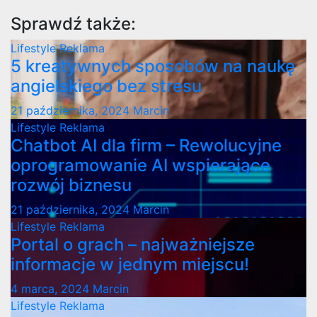
Sprawdź także:
Lifestyle
Reklama
5 kreatywnych sposobów na naukę
angielskiego bez stresu
21 października, 2024
Marcin
Lifestyle
Reklama
Chatbot AI dla firm – Rewolucyjne
oprogramowanie AI wspierające
rozwój biznesu
21 października, 2024
Marcin
Lifestyle
Reklama
Portal o grach – najważniejsze
informacje w jednym miejscu!
4 marca, 2024
Marcin
Lifestyle
Reklama