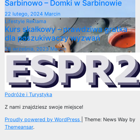
Sarbinowo – Domki w Sarbinowie
22 lutego, 2024
Marcin
Lifestyle
Reklama
Kurs skałkowy – prawdziwa gratka
dla poszukiwaczy wyzwań
28 września, 2023
Marcin
Podróże i Turystyka
Z nami znajdziesz swoje miejsce!
Proudly powered by WordPress
|
Theme: News Way by
Themeansar
.