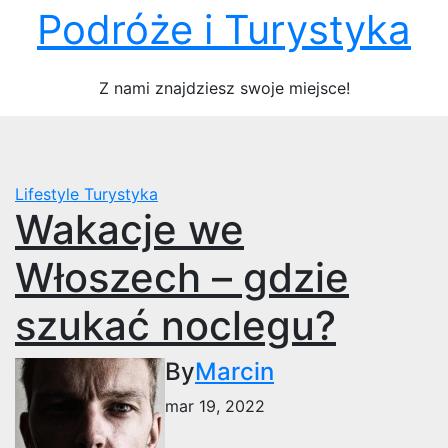
Skip
Podróże i Turystyka
to
content
Z nami znajdziesz swoje miejsce!
Lifestyle
Turystyka
Wakacje we
Włoszech – gdzie
szukać noclegu?
By
Marcin
mar 19, 2022