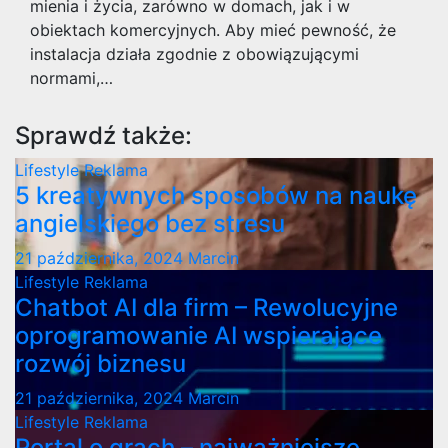
mienia i życia, zarówno w domach, jak i w
obiektach komercyjnych. Aby mieć pewność, że
instalacja działa zgodnie z obowiązującymi
normami,…
Sprawdź także:
Lifestyle
Reklama
5 kreatywnych sposobów na naukę
angielskiego bez stresu
21 października, 2024
Marcin
Lifestyle
Reklama
Chatbot AI dla firm – Rewolucyjne
oprogramowanie AI wspierające
rozwój biznesu
21 października, 2024
Marcin
Lifestyle
Reklama
Portal o grach – najważniejsze