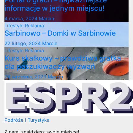
informacje w jednym miejscu!
4 marca, 2024
Marcin
Lifestyle
Reklama
Sarbinowo – Domki w Sarbinowie
22 lutego, 2024
Marcin
Lifestyle
Reklama
Kurs skałkowy – prawdziwa gratka
dla poszukiwaczy wyzwań
28 września, 2023
Marcin
Podróże i Turystyka
Z nami znajdziesz swoje miejsce!