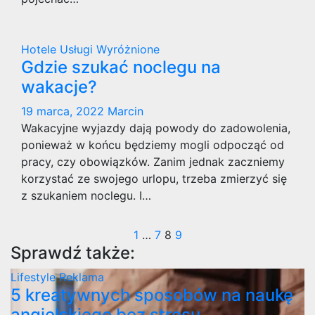
Hotele
Usługi
Wyróżnione
Gdzie szukać noclegu na
wakacje?
19 marca, 2022
Marcin
Wakacyjne wyjazdy dają powody do zadowolenia,
ponieważ w końcu będziemy mogli odpocząć od
pracy, czy obowiązków. Zanim jednak zaczniemy
korzystać ze swojego urlopu, trzeba zmierzyć się
z szukaniem noclegu. I…
Stronicowanie
1
…
7
8
9
Sprawdź także:
wpisów
Lifestyle
Reklama
5 kreatywnych sposobów na naukę
angielskiego bez stresu