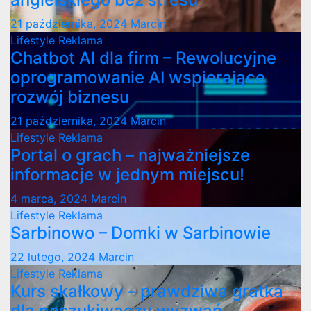
21 października, 2024
Marcin
Lifestyle
Reklama
Chatbot AI dla firm – Rewolucyjne
oprogramowanie AI wspierające
rozwój biznesu
21 października, 2024
Marcin
Lifestyle
Reklama
Portal o grach – najważniejsze
informacje w jednym miejscu!
4 marca, 2024
Marcin
Lifestyle
Reklama
Sarbinowo – Domki w Sarbinowie
22 lutego, 2024
Marcin
Lifestyle
Reklama
Kurs skałkowy – prawdziwa gratka
dla poszukiwaczy wyzwań