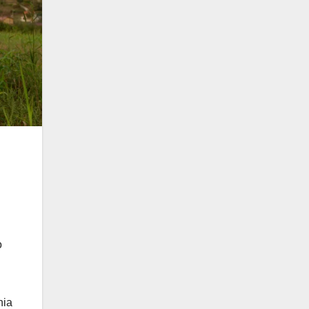
o
nia