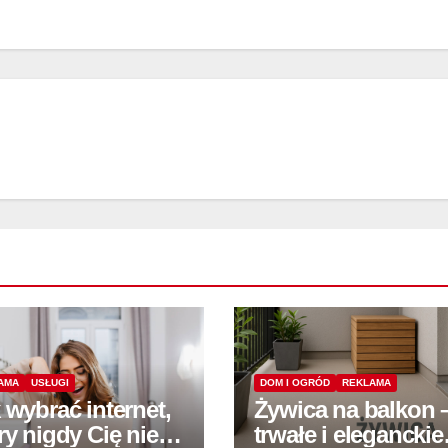
AMA
USŁUGI
DOM I OGRÓD
REKLAMA
 wybrać internet,
Żywica na balkon 
ry nigdy Cię nie
trwałe i eleganckie