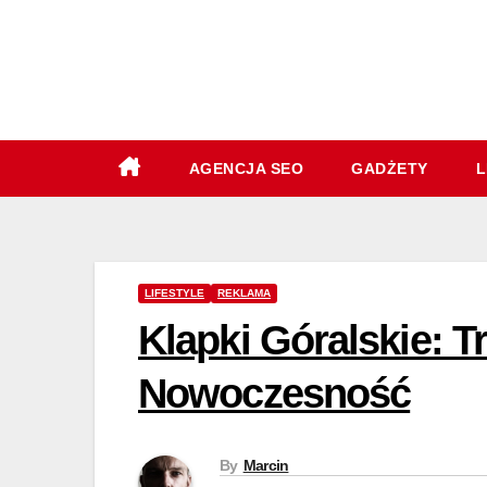
Skip
to
content
AGENCJA SEO
GADŻETY
L
LIFESTYLE
REKLAMA
Klapki Góralskie: T
Nowoczesność
By
Marcin