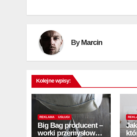
wpisu
By
Marcin
Kolejne wpisy:
REKLAMA
USŁUGI
REKL
Big Bag producent –
Jak
worki przemysłowe
któ