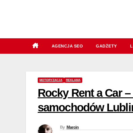
Skip
to
content
AGENCJA SEO
GADŻETY
L
MOTORYZACJA
REKLAMA
Rocky Rent a Car –
samochodów Lubli
By
Marcin