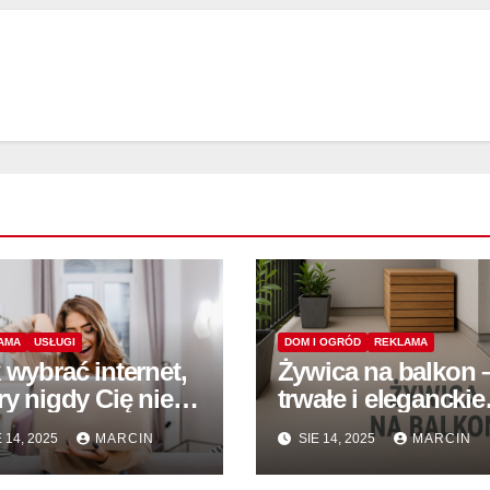
AMA
USŁUGI
DOM I OGRÓD
REKLAMA
 wybrać internet,
Żywica na balkon 
ry nigdy Cię nie
trwałe i eleganckie
iedzie?
wykończenie
 14, 2025
MARCIN
SIE 14, 2025
MARCIN