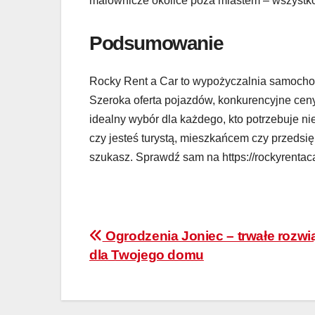
malownicze okolice poza miastem – wszystko 
Podsumowanie
Rocky Rent a Car to wypożyczalnia samochod
Szeroka oferta pojazdów, konkurencyjne ceny, 
idealny wybór dla każdego, kto potrzebuje ni
czy jesteś turystą, mieszkańcem czy przedsię
szukasz. Sprawdź sam na https://rockyrentaca
Nawigacja
Ogrodzenia Joniec – trwałe rozwi
dla Twojego domu
wpisu