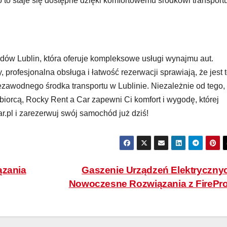
to staje się dostępne dzięki komfortowemu środkowi transportu
ów Lublin, która oferuje kompleksowe usługi wynajmu aut.
profesjonalna obsługa i łatwość rezerwacji sprawiają, że jest 
ezawodnego środka transportu w Lublinie. Niezależnie od tego,
biorcą, Rocky Rent a Car zapewni Ci komfort i wygodę, której
r.pl i zarezerwuj swój samochód już dziś!
ązania
Gaszenie Urządzeń Elektryczny
Nowoczesne Rozwiązania z FirePr