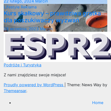
22 lutego, 2024
Marcin
Lifestyle
Reklama
Kurs skałkowy – prawdziwa gratka
dla poszukiwaczy wyzwań
28 września, 2023
Marcin
Podróże i Turystyka
Z nami znajdziesz swoje miejsce!
Proudly powered by WordPress
|
Theme: News Way by
Themeansar
.
Home