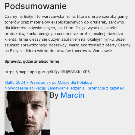
Podsumowanie
Czarny na Białym to warszawska firma, która oferuje szeroką gamę
tonerów oraz materiałów eksploatacyjnych do drukarek, zarówno
dla klientów indywidualnych, jak i firm. Dzięki wysokiej jakości
produktów, konkurencyjnym cenom oraz profesjonalnej obsłudze
klienta, firma cieszy się dużym zaufaniem na lokalnym rynku. Jeżeli
szukasz sprawdzonego dostawcy, warto skorzystać z oferty Czarny
na Białym – lidera wśród dostawców tonerów w Warszawie.
Sprawdź, gdzie znaleźć firmę:
https://maps.app.goo.gl/iLQyh6Uj8GBKKLXE6
Nawigacja
Malta 2024 – Przewodnik po Malcie dla Polaków
Nowoczesna aplikacja: Zamawianie jedzenia i promocje z gazetek
wpisu
By
Marcin