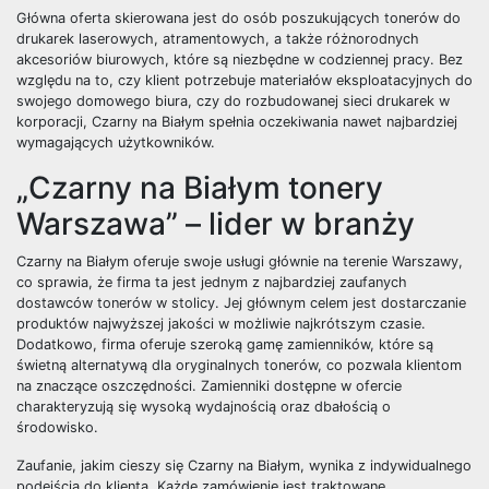
Główna oferta skierowana jest do osób poszukujących tonerów do
drukarek laserowych, atramentowych, a także różnorodnych
akcesoriów biurowych, które są niezbędne w codziennej pracy. Bez
względu na to, czy klient potrzebuje materiałów eksploatacyjnych do
swojego domowego biura, czy do rozbudowanej sieci drukarek w
korporacji, Czarny na Białym spełnia oczekiwania nawet najbardziej
wymagających użytkowników.
„Czarny na Białym tonery
Warszawa” – lider w branży
Czarny na Białym oferuje swoje usługi głównie na terenie Warszawy,
co sprawia, że firma ta jest jednym z najbardziej zaufanych
dostawców tonerów w stolicy. Jej głównym celem jest dostarczanie
produktów najwyższej jakości w możliwie najkrótszym czasie.
Dodatkowo, firma oferuje szeroką gamę zamienników, które są
świetną alternatywą dla oryginalnych tonerów, co pozwala klientom
na znaczące oszczędności. Zamienniki dostępne w ofercie
charakteryzują się wysoką wydajnością oraz dbałością o
środowisko.
Zaufanie, jakim cieszy się Czarny na Białym, wynika z indywidualnego
podejścia do klienta. Każde zamówienie jest traktowane