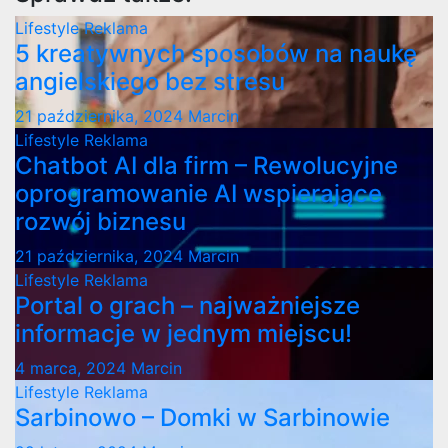
Lifestyle
Reklama
5 kreatywnych sposobów na naukę
angielskiego bez stresu
21 października, 2024
Marcin
Lifestyle
Reklama
Chatbot AI dla firm – Rewolucyjne
oprogramowanie AI wspierające
rozwój biznesu
21 października, 2024
Marcin
Lifestyle
Reklama
Portal o grach – najważniejsze
informacje w jednym miejscu!
4 marca, 2024
Marcin
Lifestyle
Reklama
Sarbinowo – Domki w Sarbinowie