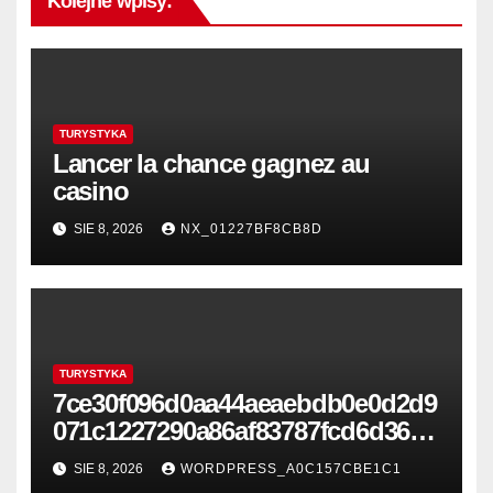
Kolejne wpisy:
TURYSTYKA
Lancer la chance gagnez au
casino
SIE 8, 2026
NX_01227BF8CB8D
TURYSTYKA
7ce30f096d0aa44aeaebdb0e0d2d9
071c1227290a86af83787fcd6d361e
25634
SIE 8, 2026
WORDPRESS_A0C157CBE1C1