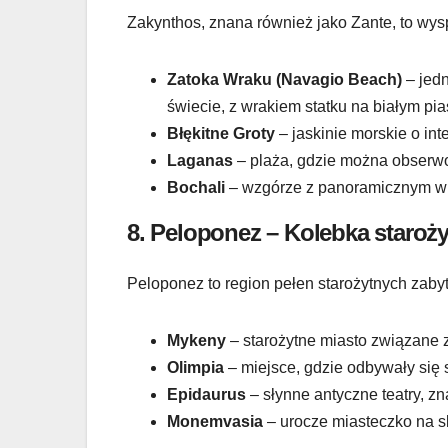
Zakynthos, znana również jako Zante, to wysp
Zatoka Wraku (Navagio Beach)
– jedn
świecie, z wrakiem statku na białym pia
Błękitne Groty
– jaskinie morskie o in
Laganas
– plaża, gdzie można obserwow
Bochali
– wzgórze z panoramicznym wi
8.
Peloponez – Kolebka starożyt
Peloponez to region pełen starożytnych zaby
Mykeny
– starożytne miasto związane z
Olimpia
– miejsce, gdzie odbywały się s
Epidaurus
– słynne antyczne teatry, zn
Monemvasia
– urocze miasteczko na sk