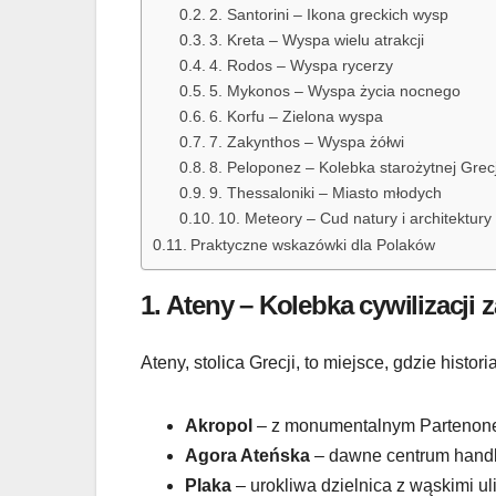
2. Santorini – Ikona greckich wysp
3. Kreta – Wyspa wielu atrakcji
4. Rodos – Wyspa rycerzy
5. Mykonos – Wyspa życia nocnego
6. Korfu – Zielona wyspa
7. Zakynthos – Wyspa żółwi
8. Peloponez – Kolebka starożytnej Grecj
9. Thessaloniki – Miasto młodych
10. Meteory – Cud natury i architektury
Praktyczne wskazówki dla Polaków
1.
Ateny – Kolebka cywilizacji 
Ateny, stolica Grecji, to miejsce, gdzie hist
Akropol
– z monumentalnym Partenonem
Agora Ateńska
– dawne centrum handlow
Plaka
– urokliwa dzielnica z wąskimi ul