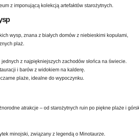
m z imponującą kolekcją artefaktów starożytnych.
wysp
ckich wysp, znana z białych domów z niebieskimi kopułami,
znych plaż.
 jednych z najpiękniejszych zachodów słońca na świecie.
tauracji i barów z widokiem na kalderę.
czarne plaże, idealne do wypoczynku.
żnorodne atrakcje – od starożytnych ruin po piękne plaże i górs
tek minojski, związany z legendą o Minotaurze.