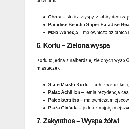
drzwiami.
Chora
– stolica wyspy, z labiryntem wąs
Paradise Beach i Super Paradise Be
Mała Wenecja
– malownicza dzielnica 
6.
Korfu – Zielona wyspa
Korfu to jedna z najbardziej zielonych wysp 
miasteczek.
Stare Miasto Korfu
– pełne weneckich,
Pałac Achillion
– letnia rezydencja ces
Paleokastritsa
– malownicza miejscowo
Plaża Glyfada
– jedna z najpiękniejszyc
7.
Zakynthos – Wyspa żółwi