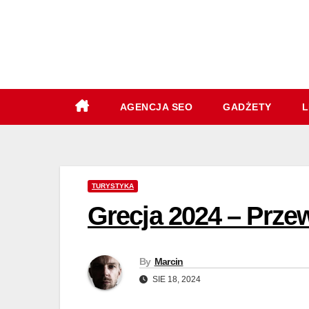
Skip
to
content
AGENCJA SEO
GADŻETY
L
TURYSTYKA
Grecja 2024 – Prze
By
Marcin
SIE 18, 2024