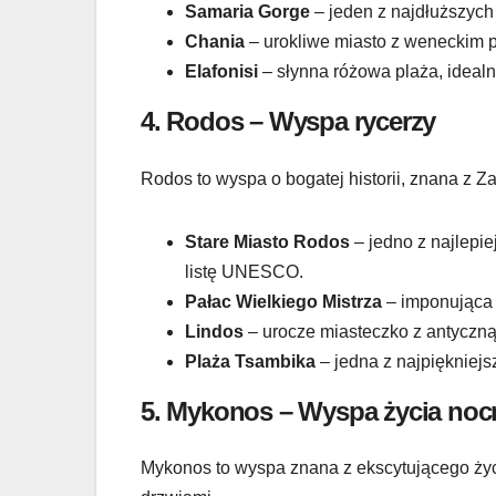
Samaria Gorge
– jeden z najdłuższych
Chania
– urokliwe miasto z weneckim por
Elafonisi
– słynna różowa plaża, idealna
4.
Rodos – Wyspa rycerzy
Rodos to wyspa o bogatej historii, znana z 
Stare Miasto Rodos
– jedno z najlepi
listę UNESCO.
Pałac Wielkiego Mistrza
– imponująca 
Lindos
– urocze miasteczko z antyczną
Plaża Tsambika
– jedna z najpiękniejs
5.
Mykonos – Wyspa życia no
Mykonos to wyspa znana z ekscytującego życ